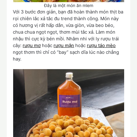
Đây là một món ăn mlem
Với 3 bước đơn giản, bạn đã hoàn thành món thịt ba
rọi chiên lắc xả tắc đu trend thành công. Món này
có hương vị rất hấp dẫn, vừa giòn, vừa beo béo,
chua chua ngọt ngọt, thơm mùi tắc xả. Làm món
nhậu thì cực kỳ bén mồi. Nhâm nhi với ly rượu trái
cây:
rượu mơ
hoặc
rượu mận
hoặc
rượu táo mèo
ngọt thơm thì chỉ có “bay” sạch dĩa lúc nào chẳng
hay.