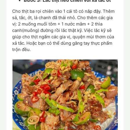
Bước 3: Lắc thịt heo chiên với xả tắc ớt
Cho thịt ba rọi chiên vào 1 cái tô có nắp đậy. Thêm
sả, tắc, ớt, lá chanh đã thái nhỏ. Cho thêm các gia
vị: 2 muống muối tôm + 1 nước mắm + 2 thìa
canh(muỗng) đường rồi lắc thật kỹ. Việc lắc kỹ sẽ
giúp cho thịt ngấm các gia vị, quyện mùi thơm của
xả tắc. Hoặc bạn có thể dùng găng tay thực phẩm
trộn đều.