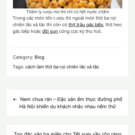
Thêm ly rượu mơ thì chỉ có hết nước chấm
Trong các món tốn r.ượu thì ngoài món thịt ba rọi
chiên lắc xả tắc thì còn có
thịt trâu gác bếp
, thịt heo
gác bếp hoặc
dồi sụn
cũng cực kỳ thu hút.
Category:
Blog
Tags:
cách làm thịt ba rọi chiên lắc xả tắc
Điều
hướng
Nem chua rán – Đặc sản ẩm thực đường phố
Hà Nội khiến du khách nhắc nhau nếm thử
bài
viết
Top đặc sản ba miền cho Tết sum vầy rộn ràng