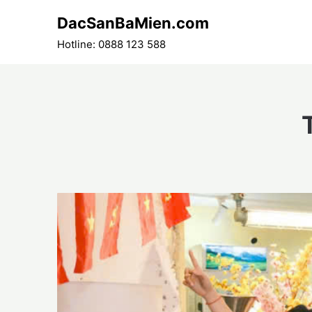
Skip
DacSanBaMien.com
to
content
Hotline: 0888 123 588