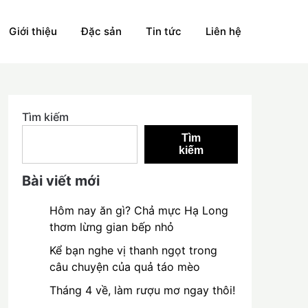
Giới thiệu
Đặc sản
Tin tức
Liên hệ
Tìm kiếm
Tìm
kiếm
Bài viết mới
Hôm nay ăn gì? Chả mực Hạ Long
thơm lừng gian bếp nhỏ
Kể bạn nghe vị thanh ngọt trong
câu chuyện của quả táo mèo
Tháng 4 về, làm rượu mơ ngay thôi!