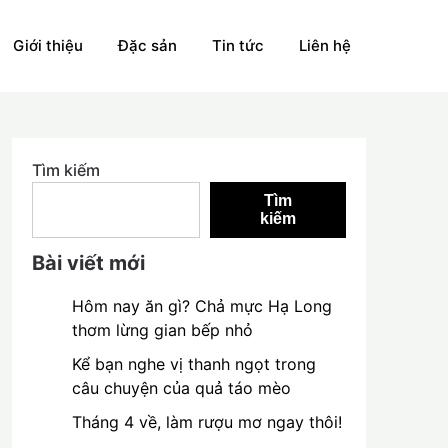
Giới thiệu
Đặc sản
Tin tức
Liên hệ
Tìm kiếm
Tìm
kiếm
Bài viết mới
Hôm nay ăn gì? Chả mực Hạ Long
thơm lừng gian bếp nhỏ
Kể bạn nghe vị thanh ngọt trong
câu chuyện của quả táo mèo
Tháng 4 về, làm rượu mơ ngay thôi!