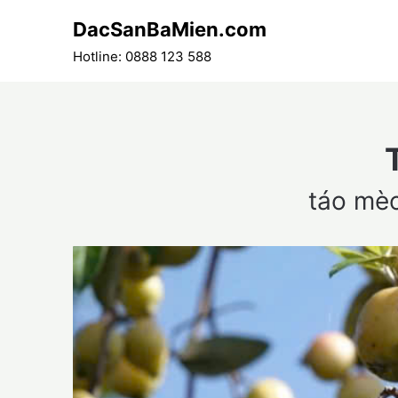
Skip
DacSanBaMien.com
to
content
Hotline: 0888 123 588
táo mèo