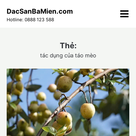
Skip
DacSanBaMien.com
to
content
Hotline: 0888 123 588
Thẻ:
tác dụng của táo mèo