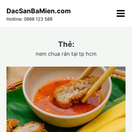
Skip
DacSanBaMien.com
to
content
Hotline: 0888 123 588
Thẻ:
nem chua rán tại tp hcm