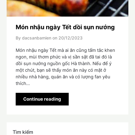
Món nhậu ngày Tết dồi sụn nướng
By dacsanbamien on
20/12/2023
Món nhậu ngày Tết mà ai ăn cũng tấm tắc khen
ngon, mùi thơm phức và vị sần sật đã tai đó là
dồi sụn nướng nguồn gốc Hà thành. Nếu để ý
một chút, bạn sẽ thấy món ăn này có mặt ở
nhiều nhà hàng, quán ăn và có lượng fan yêu
thích…
Continue reading
Tìm kiếm