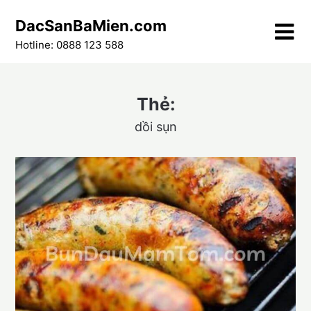
Skip
DacSanBaMien.com
to
content
Hotline: 0888 123 588
Thẻ:
dồi sụn