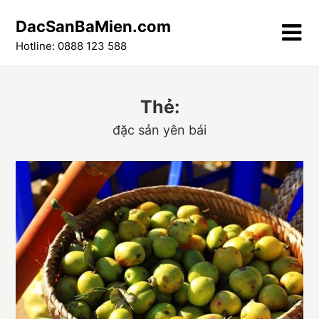
Skip
DacSanBaMien.com
to
content
Hotline: 0888 123 588
Thẻ:
đặc sản yên bái