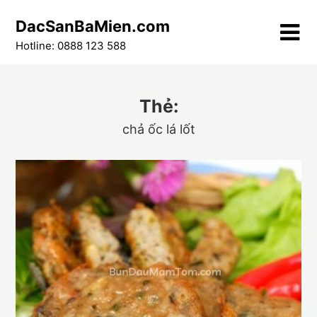
Skip
DacSanBaMien.com
to
content
Hotline: 0888 123 588
Thẻ:
chả ốc lá lốt