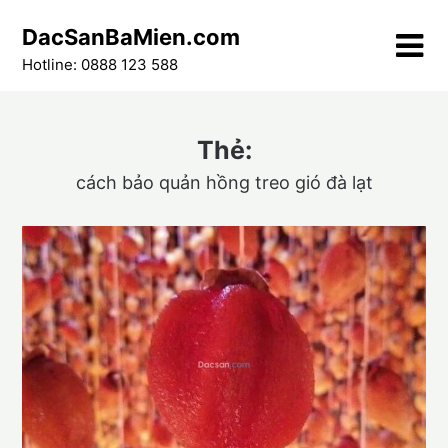
Skip
DacSanBaMien.com
to
content
Hotline: 0888 123 588
Thẻ:
cách bảo quản hồng treo gió đà lạt