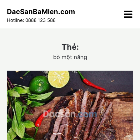
Skip
DacSanBaMien.com
to
content
Hotline: 0888 123 588
Thẻ:
bò một nắng